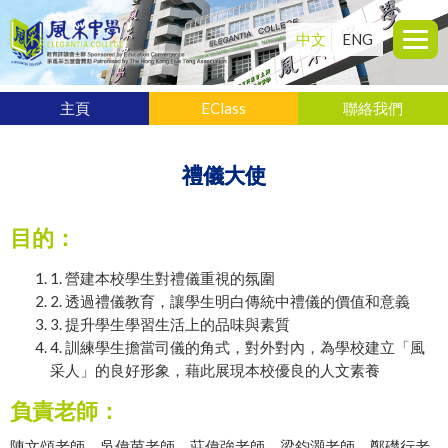
中文
ENG
主頁
EClass
聯絡我們
禮儀大使
目的：
1. 營建本校學生對禮儀重視的氛圍
2. 透過禮儀教育，讓學生明白傳統中禮儀的價值和意義
3. 提升學生學習生活上的品味與素質
4. 訓練學生擔當司儀的角式，對外對內，為學校建立「風
采人」的良好形象，藉此展現本校優良的人文素養
負責老師：
陳文頌老師、吳偉茵老師、莊偉強老師、梁鈞灝老師、鄭礎行老