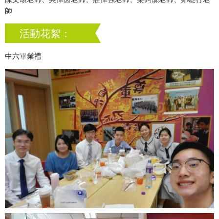
師
活動花絮：
中六畢業禮