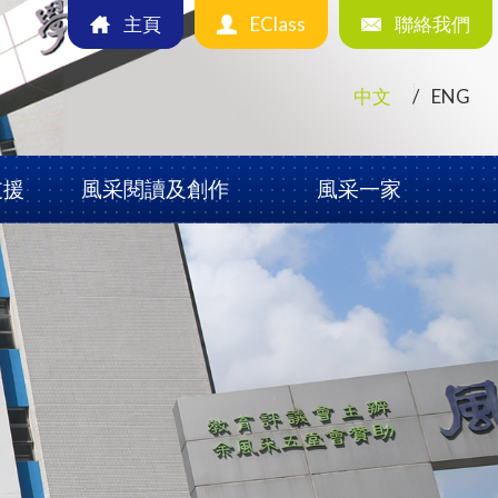
主頁
EClass
聯絡我們
中文
ENG
支援
風采閱讀及創作
風采一家