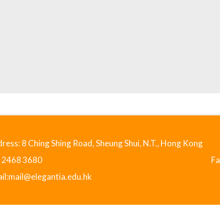
ress: 8 Ching Shing Road, Sheung Shui, N.T., Hong Kong
: 2468 3680
Fa
il:
mail@elegantia.edu.hk