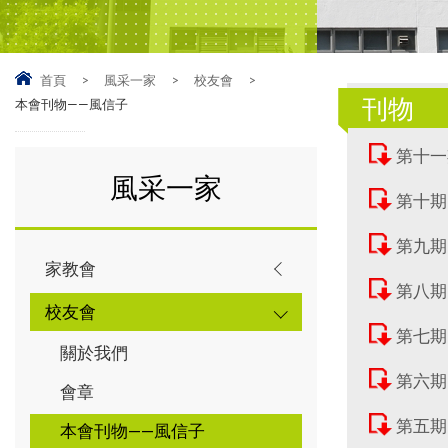
首頁
>
風采一家
>
校友會
>
刊物
本會刊物——風信子
第十一
風采一家
第十期
第九期
家教會
第八期
校友會
第七期
關於我們
第六期
會章
第五期
本會刊物——風信子